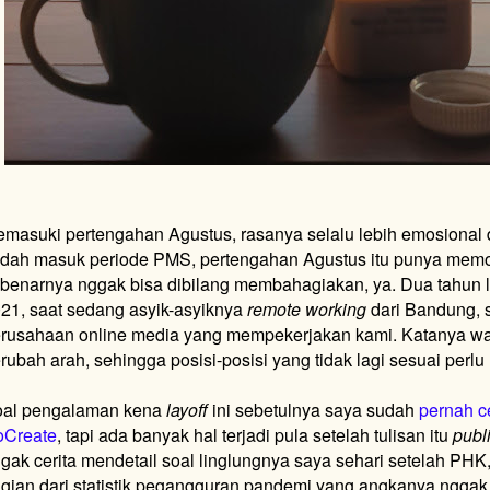
masuki pertengahan Agustus, rasanya selalu lebih emosional 
dah masuk periode PMS, pertengahan Agustus itu punya mem
benarnya nggak bisa dibilang membahagiakan, ya. Dua tahun l
21, saat sedang asyik-asyiknya
remote working
dari Bandung, 
rusahaan online media yang mempekerjakan kami. Katanya wa
rubah arah, sehingga posisi-posisi yang tidak lagi sesuai perlu 
al pengalaman kena
layoff
ini sebetulnya saya sudah
pernah ce
oCreate
, tapi ada banyak hal terjadi pula setelah tulisan itu
publ
gak cerita mendetail soal linglungnya saya sehari setelah PHK
gian dari statistik pegangguran pandemi yang angkanya nggak 