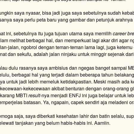
ngkin saya nyasar, bisa jadi juga saya sebetulnya sudah keba
sanya saya perlu peta baru yang gambar dan petunjuk arahnya l
at ini, sebetulnya itu juga tujuan utama saya memilih
career br
lam melihat berbagai hal, dan memperkuat lagi akar diri agar 
lan-jalan, ngobrol dengan teman-teman lama lagi, juga ketemu
nat dan sekufu, adalah jalan ninjaku untuk minggir sejenak dar
lau dulu rasanya saya ambisius dan ngegas banget sampai M
lulu, berbagai hal yang terjadi dalam beberapa tahun belaka
ya untuk jadi lebih memeluk ketidakpastian. Meski masih ada 
kecewaan-kekecewaan akibat benturan dengan orang-orang gi
ekarang MBTI
result
-nya menjadi ENFJ ini juga belajar untuk le
mperjelas batasan. Ya, ngapain, capek sendiri aja meladeni or
moga saja, saya diberkati kesehatan lahir dan batin selalu, su
lewati tanjakan yang belum habis-habis ini. Aamiin.