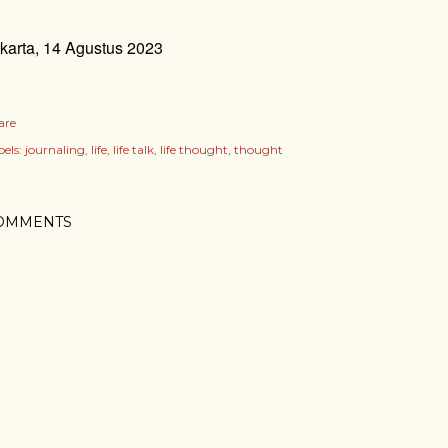
karta, 14 Agustus 2023
are
els:
journaling
life
life talk
life thought
thought
OMMENTS