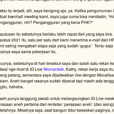
ktu itu terjadi, sih, saya bengong aja, ya. Ketika pengumuman 
rtual townhall meeting
kami, saya juga cuma bisa membatin, “Ha
ngangguran, nih? Pengangguran yang kena PHK?”
putusan itu sebetulnya berlaku lebih cepat dari yang saya kira.
ustus 2021 itu, satu per satu dari kami menerima
e-mail
dari HR
mi saling mengabari siapa saja yang sudah ‘gugur.’ Tentu saj
panya saya sama pekerjaan itu.
cunya, sebetulnya di hari tersebut saya dan salah satu rekan ke
dwal nge-
host
di
IG Live
Womantalk
. Kathy, rekan kerja saya itu
lang petang, sementara saya dijadwalkan
live
dengan Monalisa 
lam. Aneh banget rasanya sudah dipecat tapi masih ada tangg
gitu, hahaha.
sih punya tanggung jawab untuk melangsungkan
IG Live
meski
rasaan aneh pertama dari rentetan ‘perasaan aneh’ (dan asing)
telahnya. Misalnya saja, saat bangun tidur keesokan paginya,