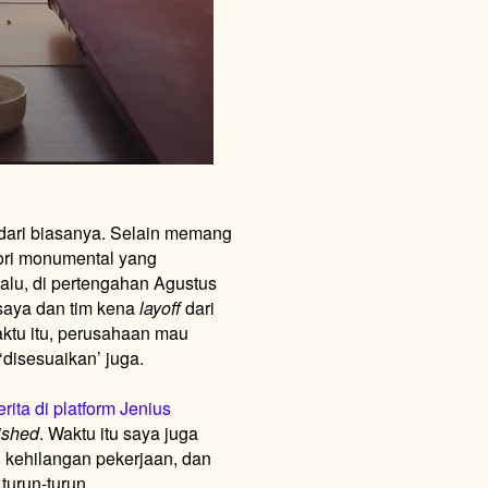
dari biasanya. Selain memang
ori monumental yang
alu, di pertengahan Agustus
saya dan tim kena
layoff
dari
ktu itu, perusahaan mau
‘disesuaikan’ juga.
rita di platform Jenius
ished
. Waktu itu saya juga
, kehilangan pekerjaan, dan
turun-turun.