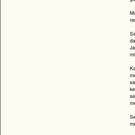
Mu
ra
Sa
da
Ja
mi
Ka
me
sa
ke
s
me
Se
me