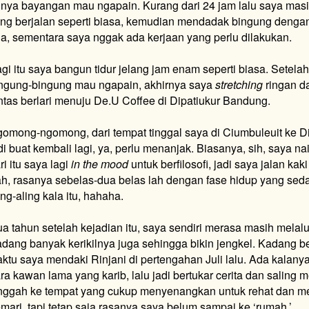
nya bayangan mau ngapain. Kurang dari 24 jam lalu saya masih
ng berjalan seperti biasa, kemudian mendadak bingung denga
a, sementara saya nggak ada kerjaan yang perlu dilakukan.
gi itu saya bangun tidur jelang jam enam seperti biasa. Sete
ngung-bingung mau ngapain, akhirnya saya
stretching
ringan da
ntas berlari menuju De.U Coffee di Dipatiukur Bandung.
omong-ngomong, dari tempat tinggal saya di Ciumbuleuit ke Dip
di buat kembali lagi, ya, perlu menanjak. Biasanya, sih, saya nai
ri itu saya lagi
in the mood
untuk berfilosofi, jadi saya jalan ka
h, rasanya sebelas-dua belas lah dengan fase hidup yang seda
ing-aling kala itu, hahaha.
a tahun setelah kejadian itu, saya sendiri merasa masih melalu
dang banyak kerikilnya juga sehingga bikin jengkel. Kadang be
ktu saya mendaki Rinjani di pertengahan Juli lalu. Ada kalan
ra kawan lama yang karib, lalu jadi bertukar cerita dan saling
nggah ke tempat yang cukup menyenangkan untuk rehat dan m
mari, tapi tetap saja rasanya saya belum sampai ke ‘rumah.’