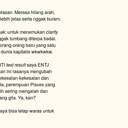
blasan. Merasa hilang arah,
ebih jelas serta nggak buram.
eak
: untuk menemukan
clarity
nggak tumbang diterpa badai.
 orang-orang baru yang satu
i dunia kapitalis wkwkwkw.
BTI
test result
saya ENTJ
ngan ini rasanya mengubah
kekesalan-kekesalan dan
la, perempuan Pisces yang
bih sering mengalah dan
ang gila. Ya, kan?
paya bisa tetap waras untuk