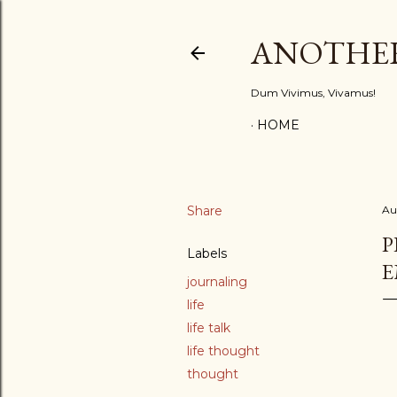
ANOTHE
Dum Vivimus, Vivamus!
HOME
Share
Au
P
Labels
E
journaling
life
life talk
life thought
thought