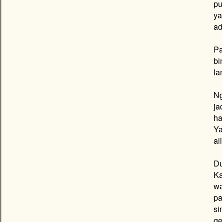
pu
ya
ad
Pa
bi
la
Ng
ja
ha
Ya
al
Du
Ka
wa
pa
si
ge