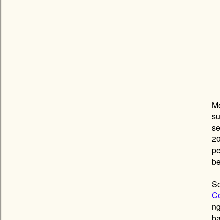
Me
su
se
20
pe
be
So
C
ng
ba