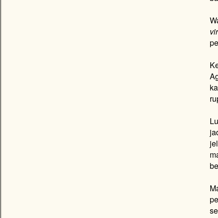
Wa
vi
pe
Ke
Ag
ka
ru
Lu
ja
je
ma
be
Ma
pe
se